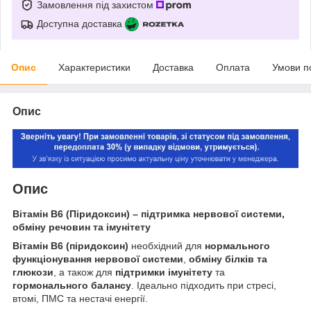
Замовлення під захистом
Доступна доставка
Опис
Характеристики
Доставка
Оплата
Умови п
Опис
Опис
Вітамін B6 (Піридоксин) – підтримка нервової системи,
обміну речовин та імунітету
Вітамін B6 (піридоксин)
необхідний для
нормального
функціонування нервової системи
,
обміну білків та
глюкози
, а також для
підтримки імунітету
та
гормонального балансу
. Ідеально підходить при стресі,
втомі, ПМС та нестачі енергії.