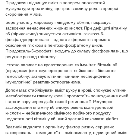
Піридоксин підвищує вміст в поперечнополосатой
мускулатури креатиніну, що грає важливу роль в процесі
скорочення м'язів.
Бере участь у жировому і ліпідному обміні, покращує
засвоєння ненасичених жирних кислот. При дефіциті вітаміну
в6 (піридоксину) знижується активність глюкозо-6-
фосфатдегідрогенази – одного з ферментів прямого
окислення глюкози в пентозо-фосфатному циклі.
Піридоксаль-5-фосфат і входить до складу фосфорилази, що
регулює розпад глікогену.
Істотно впливає на кровотворення та імунітет. Вітамін в6
(піридоксин)синтезує еритропоез, лейкопоез і біосинтез
гемоглобіну; активує клітинні чинники неспецифічної
імунологічної реактивностиорганизма.
Допомагає стабілізувати вміст цукру в крові, спонукає клітини
метаболізувати глюкозу крові і протистоїть пошкодження очей
і втрати зору через діабетичної ретинопатії. Регулярне
застосування вітаміну в6 знижує рівень ксантуреновой
кислоти – небезпечного хімічного побічного продукту
недостатності вітаміну в6, який здатний викликати діабет.
Здатний видаляти з організму фактор ризику серцевих
захворювань – гомоцистеїн – амінокислоту, підвищений вміст