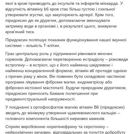
якої в крові призводить до інсультів та інфарктів міокарда. У
відсутність вітаміну b6 кров стає більш густою і схильної
утворювати згустки, що закупорюють артерії. Крім того,
піридоксин діє як діуретик, допомагаючи зменшувати
затримку води в організмі і, в результаті цього, знижуючи
кров'яний тиск.
Піридоксин поліпшує показник функціонування нашої імунної
системи – кількість Т-клітин.
Грає центральну роль у підтриманні рівноваги жіночих
гормонів. Допомагаючи перетворенню естрадіолу – різновиди
естрогену – в естріол, що є його найменш шкідливою і
найменш концерагенной формою, вітамін в6 протидіє однією
з причин раку у жінок. Він повинен бути складовою частиною
програми лікування фіброми матки, ендометріозу або
фіброзно-кістозної мастопатії. Будучи природним діуретиком,
піридоксин приносить бажане полегшення при
предментструальной напруженості.
У поєднанні з ортофосфатом магнію вітамін В6 (піридоксин)
зводить до мінімуму утворення щавлевокислого кальцію –
головного компонента більшості ниркових каменів.
Сприяє виробленню норепінефрину та серотоніну –
нейрохімічних речовин, відповідальних за почуття добробуту