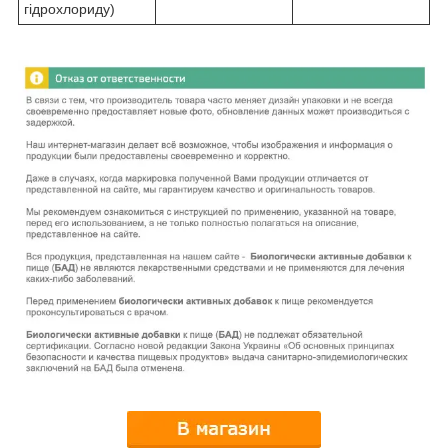
гідрохлориду)