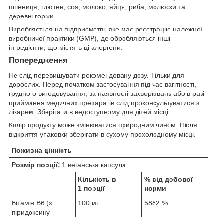
пшениця, глютен, соя, молоко, яйця, риба, молюски та
деревні горіхи.
Виробляється на підприємстві, яке має реєстрацію належної
виробничої практики (GMP), де обробляються інші
інгредієнти, що містять ці алергени.
Попередження
Не слід перевищувати рекомендовану дозу. Тільки для
дорослих. Перед початком застосування під час вагітності,
грудного вигодовування, за наявності захворювань або в разі
приймання медичних препаратів слід проконсультуватися з
лікарем. Зберігати в недоступному для дітей місці.
Колір продукту може змінюватися природним чином. Після
відкриття упаковки зберігати в сухому прохолодному місці.
Поживна цінність
Розмір порції:
1 веганська капсула
Кількість в
% від добової
1 порції
норми
Вітамін B6 (з
100 мг
5882 %
піридоксину