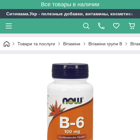
Все товары в наличии
Ситимама.Укр - полезные добавки, витамины, косметика, с
Товари та послуги
Вітаміни
Вітаміни групи В
Віта