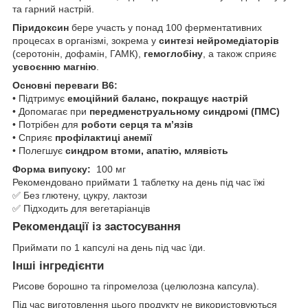
та гарний настрій.
Піридоксин
бере участь у понад 100 ферментативних
процесах в організмі, зокрема у
синтезі нейромедіаторів
(серотонін, дофамін, ГАМК),
гемоглобіну
, а також сприяє
усвоєнню магнію
.
Основні переваги B6:
• Підтримує
емоційний баланс, покращує настрій
• Допомагає при
передменструальному синдромі (ПМС)
• Потрібен для
роботи серця та м’язів
• Сприяє
профілактиці анемії
• Полегшує
синдром втоми, апатію, млявість
Форма випуску:
100 мг
Рекомендовано приймати 1 таблетку на день під час їжі
✅ Без глютену, цукру, лактози
✅ Підходить для вегетаріанців
Рекомендації із застосування
Приймати по 1 капсулі на день під час їди.
Інші інгредієнти
Рисове борошно та гіпромелоза (целюлозна капсула).
Під час виготовлення цього продукту не використовуються