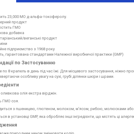
тить 23,000 МО д-альфа-токоферолу.
ерний продукт
містить ГМО
чова добавка
таріанський/веганські продукт
міни
йне підприємство з 1968 року
ть, гарантована стандартами Належної виробничої практики (GMP)
ндації по Застосуванню
 по 8 крапель в день під час їжі. Для місцевого застосування, ніжно п
 звертаючи особливу увагу на сухі, грубі ділянки шкіри і шрами.
гредієнти
 оливкова олія екстра вірджін.
ь ГМО соя.
иться з пшеницею, глютеном, молоком, м'ясом, рибою, молюсками або і
ся в установці GMP, яка обробляє інші інгредієнти, що містять ці алерге
дження
може природним чином змінювати колір.