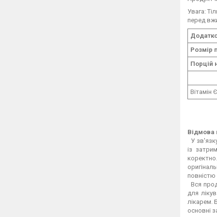
Увага: Ті
перед вжи
Додатко
Розмір п
Порцій 
Вітамін 
Відмова 
У зв'язку
із затри
коректно.
оригіналь
повністю 
Вся проду
для ліку
лікарем. 
основні з