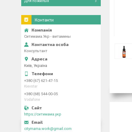
Для пожилых
Контакти
Ситимама.Укр - витамины
Консультант
Київ, Україна
+380 (67) 621-47-15
Kievstar
+380 (68) 544-00-05
Vodafone
https://ситимама.укр
citymama.work@gmail.com