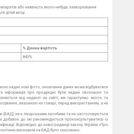
препаратів або наявність якого-небудь захворювання
я дітей місці.
% Денна вартість
843%
асно надає нові фото, оновлення даних може відбуватися
а інформація про продукцію були надані своєчасно та
зняється від наданої на сайті, ми гарантуємо якість та
осування, вказаною на товарі, перед використанням, а не
жі (БАД) не є лікарськими засобами та не застосовуються
их добавок до їжі рекомендується проконсультуватись із
ифікації. Відповідно до нової редакції закону України «Про
ологічних висновків на БАД було скасовано.