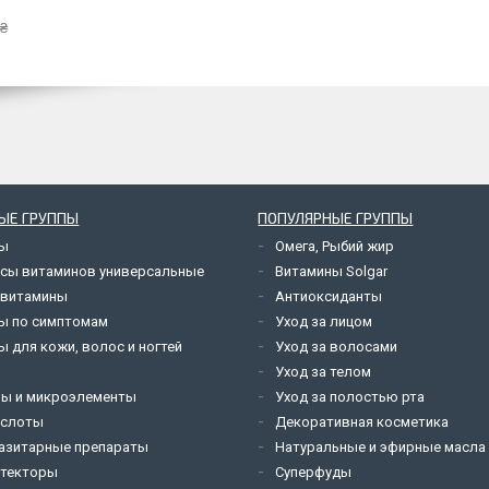
 ₴
ЫЕ ГРУППЫ
ПОПУЛЯРНЫЕ ГРУППЫ
ны
Омега, Рыбий жир
сы витаминов универсальные
Витамины Solgar
 витамины
Антиоксиданты
ы по симптомам
Уход за лицом
 для кожи, волос и ногтей
Уход за волосами
и
Уход за телом
ы и микроэлементы
Уход за полостью рта
ислоты
Декоративная косметика
азитарные препараты
Натуральные и эфирные масла
текторы
Суперфуды