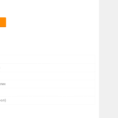
s
лих
рол)