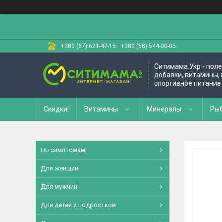
+380 (67) 621-47-15
+380 (68) 544-00-05
Ситимама.Укр - пол
добавки, витамины, 
спортивное питание
Скидки!
Витамины
Минералы
Рыб
По симптомам
Для женщин
Для мужчин
Для детей и подростков