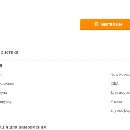
еристики
І
к
Now Food
виробник
США
рупа
Для дорос
ипуску
Рідина
Е (токофе
ація для замовлення