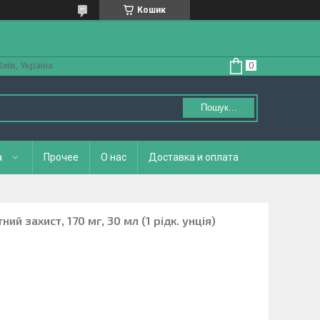
Кошик
Київ, Україна
Пошук...
а
Прочее
О нас
Доставка и оплата
ий захист, 170 мг, 30 мл (1 рідк. унція)