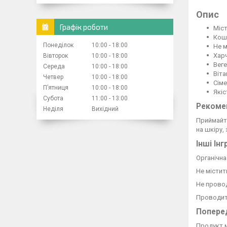
Опис
Графік роботи
Міс
Кош
Понеділок
10:00
18:00
Не 
Хар
Вівторок
10:00
18:00
Веге
Середа
10:00
18:00
Віта
Четвер
10:00
18:00
Сіме
Пʼятниця
10:00
18:00
Якіс
Субота
11:00
13:00
Рекоме
Неділя
Вихідний
Приймайте
на шкіру,
Інші Ін
Органічна
Не містит
Не провод
Проводить
Попере
Продукт 