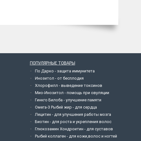
ПОПУЛЯРНЫЕ ТОВАРЫ
По Дарко - защита иммунитета
Инозитол - от бесплодия
Хлорофилл - выведение токсинов
Мио-Инозитол - помощь при овуляции
Гинкго Билоба - улучшение памяти
Омега-3 Рыбий жир - для сердца
Лецитин - для улучшения работы мозга
Биотин - для роста и укрепления волос
Глюкозамин Хондроитин - для суставов
Рыбий коллаген - для кожи,волос и ногтей