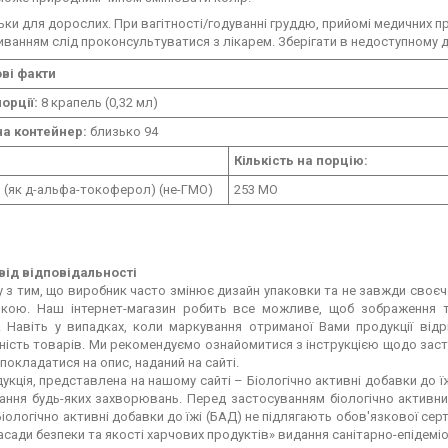
льки для дорослих. При вагітності/годуванні груддю, прийомі медичних 
ванням слід проконсультуватися з лікарем. Зберігати в недоступному дл
ві факти
орції:
8 крапель (0,32 мл)
на контейнер:
близько 94
Кількість на порцію:
Є (як д-альфа-токоферол) (не-ГМО)
253 МО
від відповідальності
 з тим, що виробник часто змінює дизайн упаковки та не завжди своєч
мкою. Наш інтернет-магазин робить все можливе, щоб зображення т
 Навіть у випадках, коли маркування отриманої Вами продукції відрі
ність товарів. Ми рекомендуємо ознайомитися з інструкцією щодо заст
покладатися на опис, наданий на сайті.
кція, представлена на нашому сайті – Біологічно активні добавки до ї
вання будь-яких захворювань. Перед застосуванням біологічно активн
Біологічно активні добавки до їжі (БАД) не підлягають обов'язкової серт
асади безпеки та якості харчових продуктів» видання санітарно-епідемі