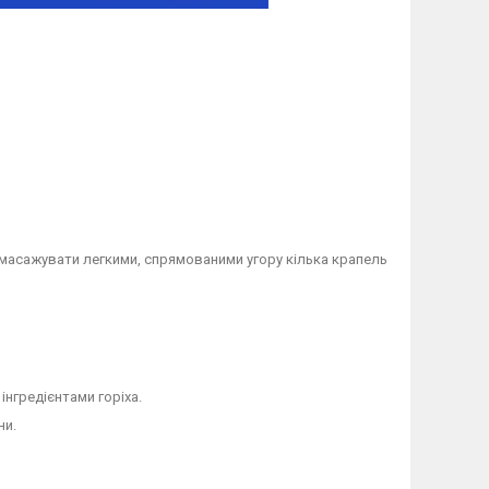
ромасажувати легкими, спрямованими угору кілька крапель
нгредієнтами горіха.
ни.