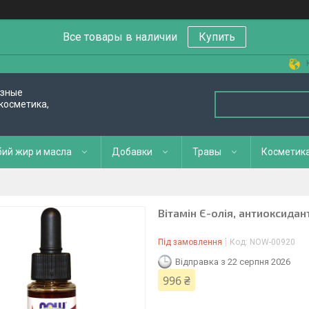
Все товары в наличии
Купить
езные
косметика,
ий жир и масла
Добавки
Травы
Косметик
Вітамін Є-олія, антиоксидантн
Під замовлення
Код:
NOW-00920
Відправка з 22 серпня 2026
996 ₴