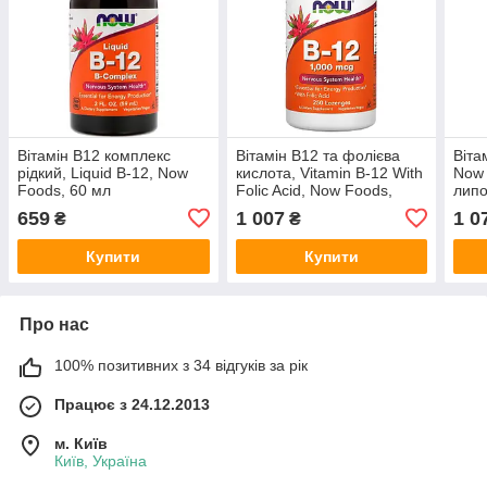
Вітамін В12 комплекс
Вітамін В12 та фолієва
Віта
рідкий, Liquid B-12, Now
кислота, Vitamin B-12 With
Now 
Foods, 60 мл
Folic Acid, Now Foods,
липо
1000 мкг, 250 пастилок
1000
659
1 007
1 0
₴
₴
Купити
Купити
Про нас
100% позитивних з 34 відгуків за рік
Працює з 24.12.2013
м. Київ
Київ, Україна