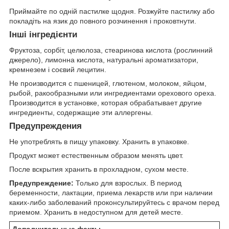
Приймайте по одній пастилке щодня. Розжуйте пастилку або
покладіть на язик до повного розчинення і проковтнути.
Інші інгредієнти
Фруктоза, сорбіт, целюлоза, стеаринова кислота (рослинний
джерело), лимонна кислота, натуральні ароматизатори,
кремнезем і соєвий лецитин.
Не производится с пшеницей, глютеном, молоком, яйцом,
рыбой, ракообразными или ингредиентами орехового ореха.
Производится в установке, которая обрабатывает другие
ингредиенты, содержащие эти аллергены.
Предупреждения
Не употреблять в пищу упаковку. Хранить в упаковке.
Продукт может естественным образом менять цвет.
После вскрытия хранить в прохладном, сухом месте.
Предупреждение:
Только для взрослых. В период
беременности, лактации, приема лекарств или при наличии
каких-либо заболеваний проконсультируйтесь с врачом перед
приемом. Хранить в недоступном для детей месте.
Дополнительные факты