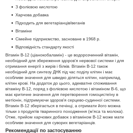
З фолієвою кислотою
Харчова добавка
Підходить для вегетаріанців/веганів
Вітаміни
Сімейне підприємство, засноване в 1968 р.
Відповідність стандарту якості
Вітамін B-12 (ціанокобаламін) - це водорозчинний вітамін,
необхідний для збереження здоров'я нервової системи і для
отримання енергії з жирів і білків. Вітамін B-12 також
необхідний для синтезу ДНК під час поділу клітин і має
особливе значення для швидко діляться клітин, наприклад,
клітин крові. На додаток до цього, адекватне споживання
вітаміну B-12, поряд з фолієвою кислотою і вітаміном B-6, що
має критичне значення для перетворення гомоцистеїну в
метіонін, підтримуючи здоров'я серцево-судинної системи.
Вітамін B-12 зберігається в печінці, а отримати його можна
тільки з продуктів тваринного походження (м'яса та молока).
Отже, прийом харчових добавок з вітаміном B-12 може мати
особливе значення для суворих вегетаріанців.
Рекомендації по застосуванню