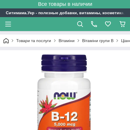
Все товары в наличии
Ситимама.Укр - полезные добавки, витамины, косметика, с
Товари та послуги
Вітаміни
Вітаміни групи В
Ціан