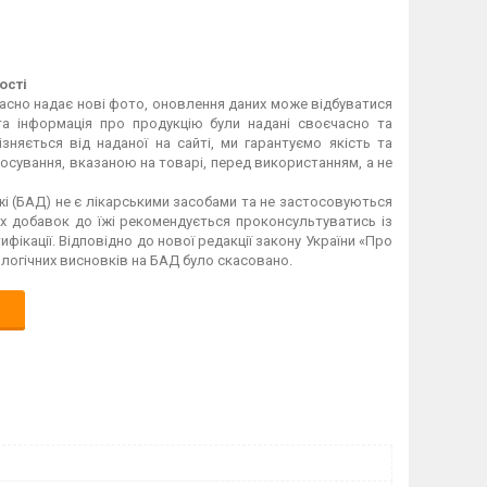
ості
асно надає нові фото, оновлення даних може відбуватися
а інформація про продукцію були надані своєчасно та
зняється від наданої на сайті, ми гарантуємо якість та
осування, вказаною на товарі, перед використанням, а не
жі (БАД) не є лікарськими засобами та не застосовуються
их добавок до їжі рекомендується проконсультуватись із
ифікації. Відповідно до нової редакції закону України «Про
ологічних висновків на БАД було скасовано.