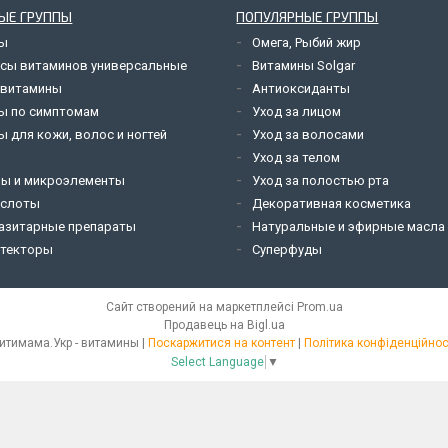
ЫЕ ГРУППЫ
ПОПУЛЯРНЫЕ ГРУППЫ
ны
Омега, Рыбий жир
сы витаминов универсальные
Витамины Solgar
 витамины
Антиоксиданты
ы по симптомам
Уход за лицом
 для кожи, волос и ногтей
Уход за волосами
и
Уход за телом
ы и микроэлементы
Уход за полостью рта
ислоты
Декоративная косметика
азитарные препараты
Натуральные и эфирные масла
текторы
Суперфуды
Сайт створений на маркетплейсі
Prom.ua
Продавець на Bigl.ua
Ситимама.Укр - витамины |
Поскаржитися на контент
|
Політика конфіденційнос
Select Language
▼