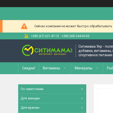
Сейчас компания не может быстро обрабатывать з
+380 (67) 621-47-15
+380 (68) 544-00-05
Ситимама.Укр - пол
добавки, витамины, 
спортивное питание
Скидки!
Витамины
Минералы
Рыб
По симптомам
Для женщин
Для мужчин