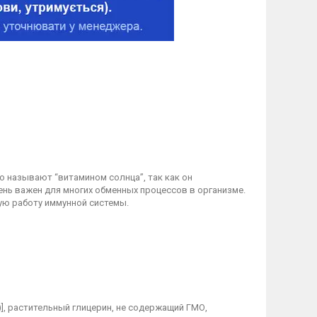
го называют “витамином солнца”, так как он
ень важен для многих обменных процессов в организме.
ую работу иммунной системы.
)], растительный глицерин, не содержащий ГМО,