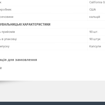
к
California G
виробник
США
 речовини
кальцій
УВАЛЬНИЦЬКІ ХАРАКТЕРИСТИКИ
ь прийомів
90 шт.
ь в упаковці
90 штук
ипуску
Капсули
ація для замовлення
 ₴