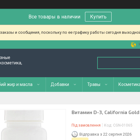
Все товары в наличии
Купить
аказы и сообщения, поскольку по ее графику работы сегодня выходной
езные
косметика,
ий жир и масла
Добавки
Травы
Косметик
Витамин D-3, California Gold 
Під замовлення
Код:
CGN-01065
Відправка з 22 серпня 2026