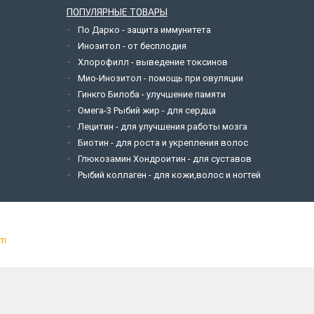
ПОПУЛЯРНЫЕ ТОВАРЫ
По Дарко - защита иммунитета
Инозитол - от бесплодия
Хлорофилл - выведение токсинов
Мио-Инозитол - помощь при овуляции
Гинкго Билоба - улучшение памяти
Омега-3 Рыбий жир - для сердца
Лецитин - для улучшения работы мозга
Биотин - для роста и укрепления волос
Глюкозамин Хондроитин - для суставов
Рыбий коллаген - для кожи,волос и ногтей
ті