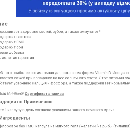
ние
держивает здоровье костей, зубов, а также иммунитет*
содержит глютена
содержит ГМО
содержит сои
евая добавка
% золотая гарантия
3 - это наиболее оптимальная для организма форма Vitamin D. Иногда е
ается кожей при попадании на нее солнечного света. Этот витамин оч
бствует усвоению кальция и фосфора, а также поддерживает нормальн
Gold Nutrition®
Сертификат анализа
ндации по Применению
е 1 капсулу в день согласно указаниям вашего лечащего врача.
 Ингредиенты
лоровое без ГМО, капсула из мягкого геля (желатин [из рыбы (тилапия