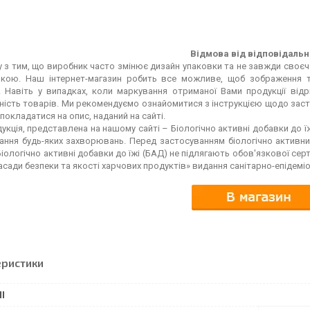
Відмова від відповідальн
 з тим, що виробник часто змінює дизайн упаковки та не завжди своєч
мкою. Наш інтернет-магазин робить все можливе, щоб зображення т
 Навіть у випадках, коли маркування отриманої Вами продукції відрі
ність товарів. Ми рекомендуємо ознайомитися з інструкцією щодо заст
покладатися на опис, наданий на сайті.
кція, представлена на нашому сайті – Біологічно активні добавки до ї
вання будь-яких захворювань. Перед застосуванням біологічно активн
Біологічно активні добавки до їжі (БАД) не підлягають обов'язкової серт
асади безпеки та якості харчових продуктів» видання санітарно-епідемі
еристики
І