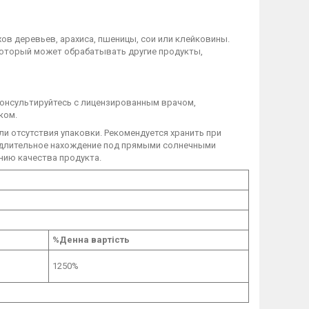
ов деревьев, арахиса, пшеницы, сои или клейковины.
который может обрабатывать другие продукты,
консультируйтесь с лицензированным врачом,
ком.
и отсутствия упаковки. Рекомендуется хранить при
, длительное нахождение под прямыми солнечными
нию качества продукта.
%Денна вартість
1250%