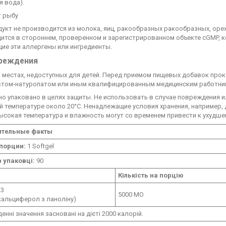
я вода).
 рыбу
укт не производится из молока, яиц, ракообразных ракообразных, орех
ится в стороннем, проверенном и зарегистрированном объекте cGMP, 
ие эти аллергены или ингредиенты.
реждения
в местах, недоступных для детей. Перед приемом пищевых добавок про
том-натуропатом или иным квалифицированным медицинским работни
о упаковано в целях защиты. Не использовать в случае повреждения ил
й температуре около 20°C. Ненадлежащие условия хранения, например
ысокая температура и влажность могут со временем привести к ухудше
ительные факты
порции:
1 Softgel
в упаковці:
90
Кількість на порцію
D3
5000 МО
кальциферол з ланоліну)
денні значення засновані на дієті 2000 калорій.