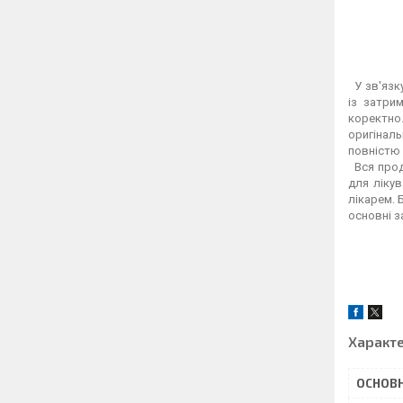
У зв'язку
із затри
коректно.
оригіналь
повністю 
Вся проду
для ліку
лікарем. 
основні з
Характ
ОСНОВН