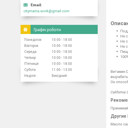
citymama.work@gmail.com
Описа
Графік роботи
Под
Не 
Понеділок
10:00
18:00
Не 
Вівторок
10:00
18:00
Не 
Пищ
Середа
10:00
18:00
100
Четвер
10:00
18:00
Пʼятниця
10:00
18:00
Субота
11:00
13:00
Витамин D
Неділя
Вихідний
вырабатыв
Он спосо
California 
Рекоме
Принимайт
Другие
Масло саф