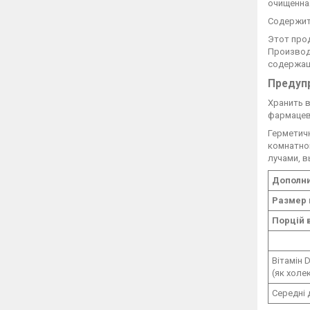
очищенна
Содержит
Этот прод
Производ
содержащ
Предуп
Хранить 
фармацев
Герметичн
комнатно
лучами, в
Дополн
Размер 
Порцій 
Вітамін 
(як холе
Середні 