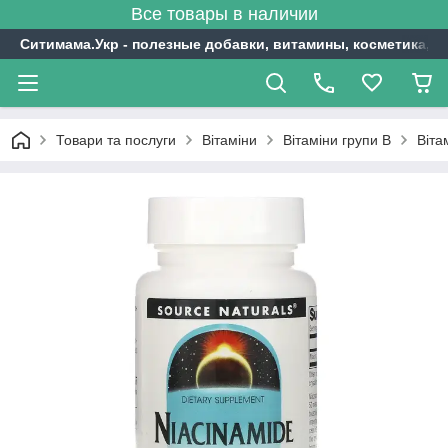
Все товары в наличии
Ситимама.Укр - полезные добавки, витамины, косметика, с
Товари та послуги
Вітаміни
Вітаміни групи В
Віта