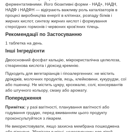
ферментативними. Його біоактивні форми - НАД+, НАДН,
НАДФ і НАДФН — відіграють важливу роль каталізаторів в
процесі виробництва енергії в клітинах, розпаду білків і
жирних кислот, синтезу жирних кислот і формування
стероїдних гормонів і червоних кров'яних тілець.
Рекомендації по Застосуванню
1 таблетка на день.
Інші Інгредієнти
Двоосновний фосфат кальцію, мікрокристалічна целюлоза,
стеаринова кислота і діоксид кремнію.
Підходить для вегетаріанців і гіпоалергенних: не містить
дріжджів, молочних продуктів, яєць, клейковини, кукурудзи, сої
або пшениці. Не містить цукру, крохмалю, солі, консервантів
або штучного кольору, смаку або аромату.
Попередження
Примітка:
у разі вагітності, планування вагітності або
годування груддю, перед вживанням цього продукту
проконсультуйтеся з лікарем.
Не використовувати, якщо захисна мембрана пошкоджена
або відсутня. Зберігати в місці, недоступному для дітей.