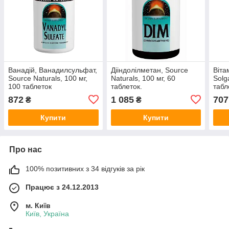
Ванадій, Ванадилсульфат,
Дііндолілметан, Source
Віта
Source Naturals, 100 мг,
Naturals, 100 мг, 60
Solg
100 таблеток
таблеток.
табл
872
1 085
707
₴
₴
Купити
Купити
Про нас
100% позитивних з 34 відгуків за рік
Працює з 24.12.2013
м. Київ
Київ, Україна