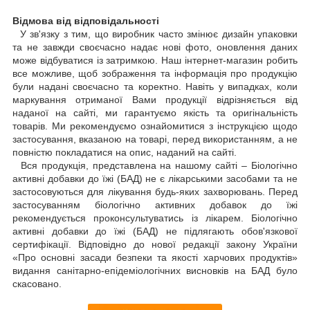
Відмова від відповідальності
У зв'язку з тим, що виробник часто змінює дизайн упаковки
та не завжди своєчасно надає нові фото, оновлення даних
може відбуватися із затримкою. Наш інтернет-магазин робить
все можливе, щоб зображення та інформація про продукцію
були надані своєчасно та коректно. Навіть у випадках, коли
маркування отриманої Вами продукції відрізняється від
наданої на сайті, ми гарантуємо якість та оригінальність
товарів. Ми рекомендуємо ознайомитися з інструкцією щодо
застосування, вказаною на товарі, перед використанням, а не
повністю покладатися на опис, наданий на сайті.
Вся продукція, представлена на нашому сайті – Біологічно
активні добавки до їжі (БАД) не є лікарськими засобами та не
застосовуються для лікування будь-яких захворювань. Перед
застосуванням біологічно активних добавок до їжі
рекомендується проконсультуватись із лікарем. Біологічно
активні добавки до їжі (БАД) не підлягають обов'язкової
сертифікації. Відповідно до нової редакції закону України
«Про основні засади безпеки та якості харчових продуктів»
видання санітарно-епідеміологічних висновків на БАД було
скасовано.