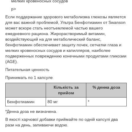
мелких кровеносных сосудов
p>
Если поддержание здорового метаболизма глюкозы является
для вас важной проблемой, Ультра Бенфотиамин от Swanson
может вскоре стать неотъемлемой частью вашего
ежедневного рациона. Жирорастворимый витамин,
воздействующий на для метаболический баланс,
бенфотиамин обеспечивает защиту почек, сетчатки глаза и
мелких кровеносных сосудов и капилляров, наиболее
подверженных повреждению конечными продуктами гликозии
(AGE).
Питательная ценность
Принимать по 1 капсуле
Кількість за
% денна доза
прийом
Бенфотиамин
80 мг
*
*Денна доза не визначена.
В якості харчової добавки приймайте по одній капсулі два
рази на день, запиваючи водою.