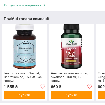
Всі умови повернення
Подібні товари компанії
Бенфотиамин, Vitacost,
Альфа-ліпоєва кислота,
Олія
Benfotiamine, 150 мг, 240
Swanson, 100 мг, 120
Oreg
капсул
капсул
мг, 
1 555
660
602
₴
₴
Купити
Купити