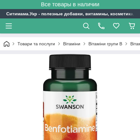
Все товары в наличии
Ситимама.Укр - полезные добавки, витамины, косметика, с
Товари та послуги
Вітаміни
Вітаміни групи В
Віта