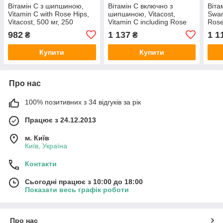
Вітамін C з шипшиною,
Вітамін С включно з
Віта
Vitamin C with Rose Hips,
шипшиною, Vitacost,
Swan
Vitacost, 500 мг, 250
Vitamin C including Rose
Rose
капсул
Hips, 1000 мг, 250 капсул
982
1 137
1 1
₴
₴
Купити
Купити
Про нас
100% позитивних з 34 відгуків за рік
Працює з 24.12.2013
м. Київ
Київ, Україна
Контакти
Сьогодні працює з 10:00 до 18:00
Показати весь графік роботи
Про нас