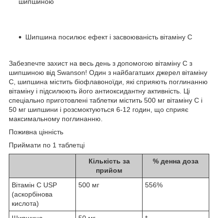
шипшиною
Шипшина посилює ефект і засвоюваність вітаміну С
Забезпечте захист на весь день з допомогою вітаміну С з
шипшиною від Swanson! Один з найбагатших джерел вітаміну
С, шипшина містить біофлавоноїди, які сприяють поглинанню
вітаміну і підсилюють його антиоксидантну активність. Ці
спеціально приготовлені таблетки містить 500 мг вітаміну С і
50 мг шипшини і розсмоктуються 6-12 годин, що сприяє
максимальному поглинанню.
Поживна цінність
Приймати по 1 таблетці
Кількість за
% денна доза
прийом
Вітамін C USP
500 мг
556%
(аскорбінова
кислота)
Шипшина
50 мг
*