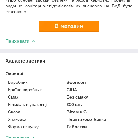
видання санітарно-епідеміологічних висновків на БАД було
скасовано.
Приховати
Характеристики
Основні
Виробник
Swanson
Країна виробник
США
Смак
Без смаку
Кількість в упаковці
250 шт.
Склад
Вітамін С
Упаковка
Пластикова банка
Форма випуску
Таблетки
Приховати