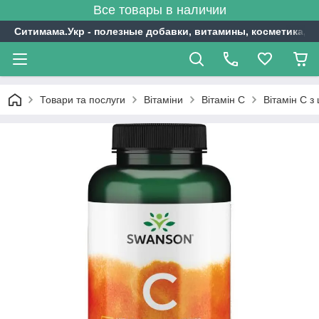
Все товары в наличии
Ситимама.Укр - полезные добавки, витамины, косметика, с
Товари та послуги
Вітаміни
Вітамін С
Вітамін С з