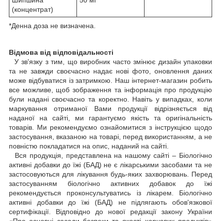
(концентрат)
*Денна доза не визначена.
Відмова від відповідальності
У зв'язку з тим, що виробник часто змінює дизайн упаковки
та не завжди своєчасно надає нові фото, оновлення даних
може відбуватися із затримкою. Наш інтернет-магазин робить
все можливе, щоб зображення та інформація про продукцію
були надані своєчасно та коректно. Навіть у випадках, коли
маркування отриманої Вами продукції відрізняється від
наданої на сайті, ми гарантуємо якість та оригінальність
товарів. Ми рекомендуємо ознайомитися з інструкцією щодо
застосування, вказаною на товарі, перед використанням, а не
повністю покладатися на опис, наданий на сайті.
Вся продукція, представлена на нашому сайті – Біологічно
активні добавки до їжі (БАД) не є лікарськими засобами та не
застосовуються для лікування будь-яких захворювань. Перед
застосуванням біологічно активних добавок до їжі
рекомендується проконсультуватись із лікарем. Біологічно
активні добавки до їжі (БАД) не підлягають обов'язкової
сертифікації. Відповідно до нової редакції закону України
«Про основні засади безпеки та якості харчових продуктів»