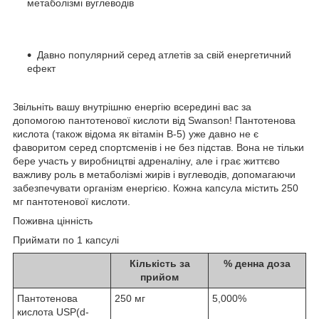
метаболізмі вуглеводів
Давно популярний серед атлетів за свій енергетичний
ефект
Звільніть вашу внутрішню енергію всередині вас за
допомогою пантотенової кислоти від Swanson! Пантотенова
кислота (також відома як вітамін B-5) уже давно не є
фаворитом серед спортсменів і не без підстав. Вона не тільки
бере участь у виробництві адреналіну, але і грає життєво
важливу роль в метаболізмі жирів і вуглеводів, допомагаючи
забезпечувати організм енергією. Кожна капсула містить 250
мг пантотенової кислоти.
Поживна цінність
Приймати по 1 капсулі
Кількість за
% денна доза
прийом
Пантотенова
250 мг
5,000%
кислота USP
(d-