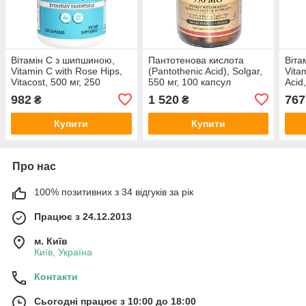
Вітамін C з шипшиною,
Пантотенова кислота
Віта
Vitamin C with Rose Hips,
(Pantothenic Acid), Solgar,
Vita
Vitacost, 500 мг, 250
550 мг, 100 капсул
Acid
капсул
982
1 520
767
₴
₴
Купити
Купити
Про нас
100% позитивних з 34 відгуків за рік
Працює з 24.12.2013
м. Київ
Київ, Україна
Контакти
Сьогодні працює з 10:00 до 18:00