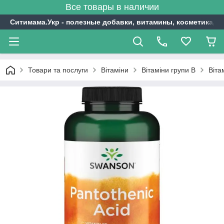
Все товары в наличии
Ситимама.Укр - полезные добавки, витамины, косметика, с
Товари та послуги
Вітаміни
Вітаміни групи В
Віта