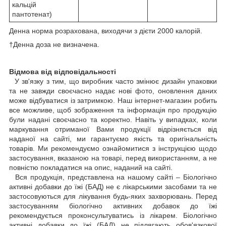
кальцій
пантотенат)
Денна норма розрахована, виходячи з дієти 2000 калорій.
†Денна доза не визначена.
Відмова від відповідальності
У зв'язку з тим, що виробник часто змінює дизайн упаковки
та не завжди своєчасно надає нові фото, оновлення даних
може відбуватися із затримкою. Наш інтернет-магазин робить
все можливе, щоб зображення та інформація про продукцію
були надані своєчасно та коректно. Навіть у випадках, коли
маркування отриманої Вами продукції відрізняється від
наданої на сайті, ми гарантуємо якість та оригінальність
товарів. Ми рекомендуємо ознайомитися з інструкцією щодо
застосування, вказаною на товарі, перед використанням, а не
повністю покладатися на опис, наданий на сайті.
Вся продукція, представлена на нашому сайті – Біологічно
активні добавки до їжі (БАД) не є лікарськими засобами та не
застосовуються для лікування будь-яких захворювань. Перед
застосуванням біологічно активних добавок до їжі
рекомендується проконсультуватись із лікарем. Біологічно
активні добавки до їжі (БАД) не підлягають обов'язкової