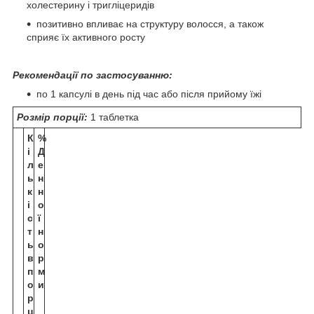
холестерину і тригліцеридів
позитивно впливає на структуру волосся, а також
сприяє їх активного росту
Рекомендації по застосуванню:
по 1 капсулі в день під час або після прийому їжі
Розмір порції:
1 таблетка
К
%
і
Д
л
е
ь
н
к
н
і
о
с
ї
т
н
ь
о
в
р
п
м
о
и
р
ц