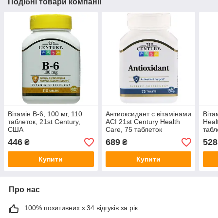
Подібні товари компанії
Вітамін B-6, 100 мг, 110
Антиоксидант c вітамінами
Віта
таблеток, 21st Century,
АСІ 21st Century Health
Heal
США
Care, 75 таблеток
табл
446
689
528
₴
₴
Купити
Купити
Про нас
100% позитивних з 34 відгуків за рік