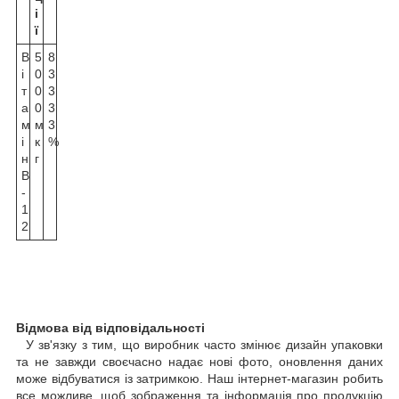
і
ї
В
5
8
і
0
3
т
0
3
а
0
3
м
м
3
і
к
%
н
г
B
-
1
2
Відмова від відповідальності
У зв'язку з тим, що виробник часто змінює дизайн упаковки
та не завжди своєчасно надає нові фото, оновлення даних
може відбуватися із затримкою. Наш інтернет-магазин робить
все можливе, щоб зображення та інформація про продукцію