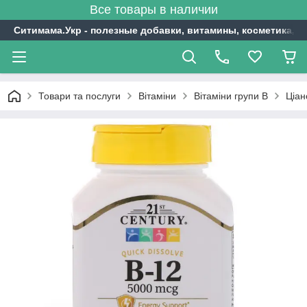
Все товары в наличии
Ситимама.Укр - полезные добавки, витамины, косметика, с
Товари та послуги
Вітаміни
Вітаміни групи В
Ціан