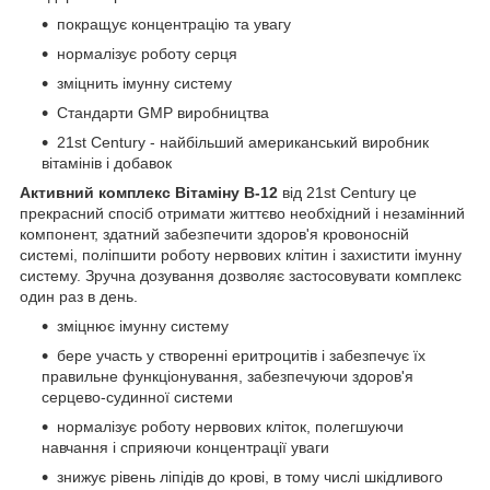
покращує концентрацію та увагу
нормалізує роботу серця
зміцнить імунну систему
Стандарти GMP виробництва
21st Century - найбільший американський виробник
вітамінів і добавок
Активний комплекс Вітаміну B-12
від 21st Century це
прекрасний спосіб отримати життєво необхідний і незамінний
компонент, здатний забезпечити здоров'я кровоносній
системі, поліпшити роботу нервових клітин і захистити імунну
систему. Зручна дозування дозволяє застосовувати комплекс
один раз в день.
зміцнює імунну систему
бере участь у створенні еритроцитів і забезпечує їх
правильне функціонування, забезпечуючи здоров'я
серцево-судинної системи
нормалізує роботу нервових кліток, полегшуючи
навчання і сприяючи концентрації уваги
знижує рівень ліпідів до крові, в тому числі шкідливого