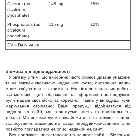
Calcium (as
148 mg
15%
dicalcium
phosphate)
Phosphorous (as
115 mg
12%
dicalcium
phosphate)
DV = Daily Value
Відмова від відповідальності
У зв'язку з тим, що виробник часто змінює дизайн упаковки
та не завжди своєчасно надає нові фото, оновлення даних
може відбуватися із затримкою. Наш інтернет-магазин робить
все можливе, щоб зображення та інформація про продукцію
були надані своєчасно та коректно. Навіть у випадках, коли
маркування отриманої Вами продукції відрізняється від
наданої на сайті, ми гарантуємо якість та оригінальність
товарів. Ми рекомендуємо ознайомитися з інструкцією щодо
застосування, вказаною на товарі, перед використанням, а не
повністю покладатися на опис, наданий на сайті.
Вся продукція, представлена на нашому сайті – Біологічно