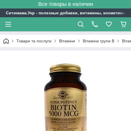
Все товары в наличии
Ситимама.Укр - полезные добавки, витамины, косметика, с
Товари та послуги
Вітаміни
Вітаміни групи В
Віта