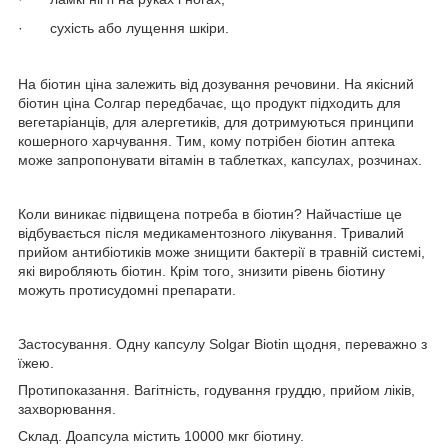
·
сухість або лущення шкіри.
На біотин ціна залежить від дозування речовини. На якісний
біотин ціна Солгар передбачає, що продукт підходить для
вегетаріанців, для алергетиків, для дотримуються принципи
кошерного харчування. Тим, кому потрібен біотин аптека
може запропонувати вітамін в таблетках, капсулах, розчинах.
Коли виникає підвищена потреба в біотин? Найчастіше це
відбувається після медикаментозного лікування. Тривалий
прийом антибіотиків може знищити бактерії в травній системі,
які виробляють біотин. Крім того, знизити рівень біотину
можуть протисудомні препарати.
Застосування. Одну капсулу Solgar Biotin щодня, переважно з
їжею.
Протипоказання. Вагітність, годування груддю, прийом ліків,
захворювання.
Склад. До
апсула містить 10000 мкг біотину.