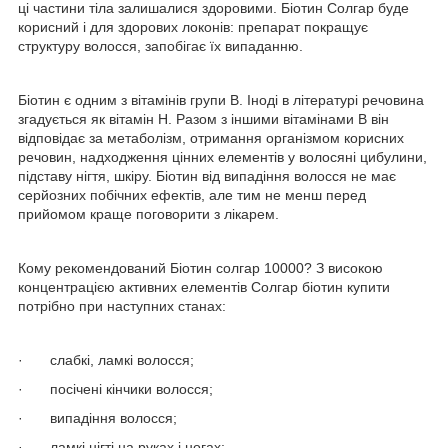
ці частини тіла залишалися здоровими. Біотин Солгар буде
корисний і для здорових локонів: препарат покращує
структуру волосся, запобігає їх випаданню.
Біотин є одним з вітамінів групи В. Іноді в літературі речовина
згадується як вітамін H. Разом з іншими вітамінами В він
відповідає за метаболізм, отримання організмом корисних
речовин, надходження цінних елементів у волосяні цибулини,
підставу нігтя, шкіру. Біотин від випадіння волосся не має
серйозних побічних ефектів, але тим не менш перед
прийомом краще поговорити з лікарем.
Кому рекомендований Біотин солгар 10000? З високою
концентрацією активних елементів Солгар біотин купити
потрібно при наступних станах:
·
слабкі, ламкі волосся;
·
посічені кінчики волосся;
·
випадіння волосся;
·
ламкі нігті на руках і ногах;