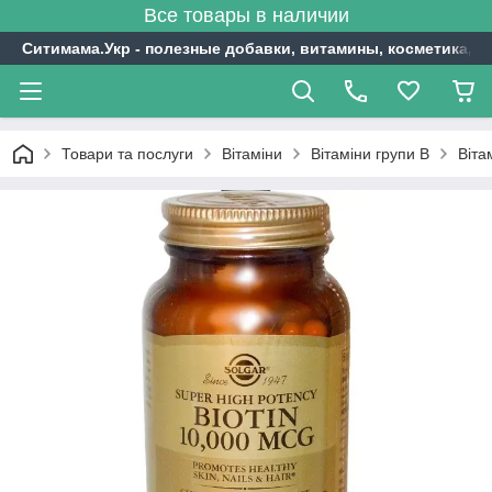
Все товары в наличии
Ситимама.Укр - полезные добавки, витамины, косметика, с
Товари та послуги
Вітаміни
Вітаміни групи В
Віта