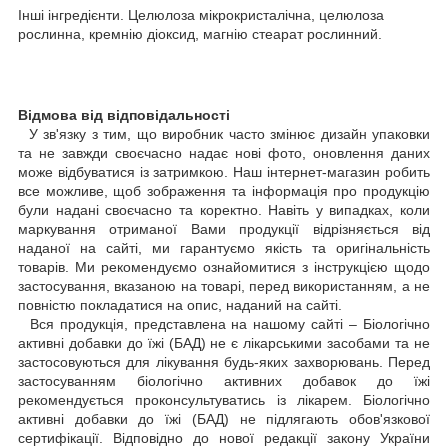
Інші інгредієнти. Целюлоза мікрокристалічна, целюлоза
рослинна, кремнію діоксид, магнію стеарат рослинний.
Відмова від відповідальності
У зв'язку з тим, що виробник часто змінює дизайн упаковки
та не завжди своєчасно надає нові фото, оновлення даних
може відбуватися із затримкою. Наш інтернет-магазин робить
все можливе, щоб зображення та інформація про продукцію
були надані своєчасно та коректно. Навіть у випадках, коли
маркування отриманої Вами продукції відрізняється від
наданої на сайті, ми гарантуємо якість та оригінальність
товарів. Ми рекомендуємо ознайомитися з інструкцією щодо
застосування, вказаною на товарі, перед використанням, а не
повністю покладатися на опис, наданий на сайті.
Вся продукція, представлена на нашому сайті – Біологічно
активні добавки до їжі (БАД) не є лікарськими засобами та не
застосовуються для лікування будь-яких захворювань. Перед
застосуванням біологічно активних добавок до їжі
рекомендується проконсультуватись із лікарем. Біологічно
активні добавки до їжі (БАД) не підлягають обов'язкової
сертифікації. Відповідно до нової редакції закону України