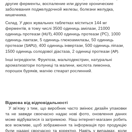
другие ферменты, воспаление или другие хронические
заболевания поджелудочной железы, болезни желудка,
кишечника.
Склад. У двох жувальних таблетках міститься 144 мг
ферментів, в тому числі 3500 одиниць амілази, 21000
одиниць протеази (
4000 одиниць протеази (PC), 1000
HUT
),
одиниць лактази, 5 одиниць глюкоамилазы, 50 одиниць
протеази (
, 400 одиниць інвертази, 500 одиниць ліпази,
SAPU
)
1500 одиниць солодової діастаза, 2 одиниці протеази (
.
AP
)
Інші інгредієнти. Фруктоза, мальтодекстрин, натуральні
ароматизатори полуниці та малини, кислота лимонна,
порошок буряків, магнію стеарат рослинний
.
Відмова від відповідальності
У зв'язку з тим, що виробник часто змінює дизайн упаковки
та не завжди своєчасно надає нові фото, оновлення даних
може відбуватися із затримкою. Наш інтернет-магазин робить
все можливе, щоб зображення та інформація про продукцію
були надані своєчасно та коректно. Навіть у випадках, коли