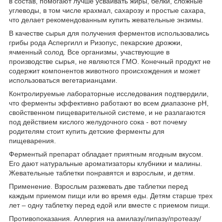
в состав, помогают лучше усваивать жиры, белки, сложные
углеводы, в том числе крахмал, сахарозу и простые сахара,
что делает рекомендованным
купить жевательные энзимы
.
В качестве сырья для получения ферментов использовались
грибы рода Аспергилл и Ризопус, пекарские дрожжи,
ячменный солод. Все организмы, участвующие в
производстве сырья, не являются ГМО. Конечный продукт не
содержит компонентов животного происхождения и может
использоваться вегетарианцами.
Контролируемые лабораторные исследования подтвердили,
что ферменты эффективно работают во всем диапазоне рН,
свойственном пищеварительной системе, и не разлагаются
под действием кислого желудочного сока - вот почему
родителям стоит
купить детские ферменты для
пищеварения
.
Ферментый препарат обладает приятным ягодным вкусом.
Его дают натуральные ароматизаторы клубники и малины.
Жевательные таблетки понравятся и взрослым, и детям.
Применение. Взрослым разжевать две таблетки перед
каждым приемом пищи или во время еды. Детям старше трех
лет – одну таблетку перед едой или вместе с приемом пищи.
Противопоказания. Аллергия на амилазу/липазу/протеазу/