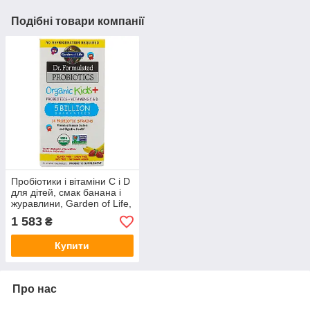
Подібні товари компанії
Пробіотики і вітаміни C і D
для дітей, смак банана і
журавлини, Garden of Life,
30 жувальних драже
1 583
₴
Купити
Про нас