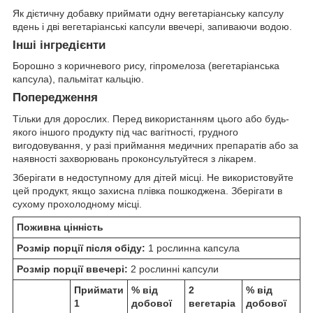
Як дієтичну добавку приймати одну вегетаріанську капсулу
вдень і дві вегетаріанські капсули ввечері, запиваючи водою.
Інші інгредієнти
Борошно з коричневого рису, гіпромелоза (вегетаріанська
капсула), пальмітат кальцію.
Попередження
Тільки для дорослих. Перед використанням цього або будь-
якого іншого продукту під час вагітності, грудного
вигодовування, у разі приймання медичних препаратів або за
наявності захворювань проконсультуйтеся з лікарем.
Зберігати в недоступному для дітей місці. Не використовуйте
цей продукт, якщо захисна плівка пошкоджена. Зберігати в
сухому прохолодному місці.
Поживна цінність
Розмір порції після обіду:
1 рослинна капсула
Розмір порції ввечері:
2 рослинні капсули
Приймати
% від
2
% від
1
добової
вегетаріа
добової