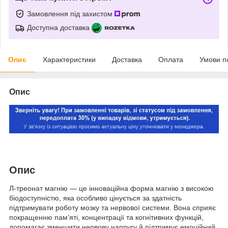
Замовлення під захистом
Доступна доставка
Опис
Характеристики
Доставка
Оплата
Умови п
Опис
Опис
Л-треонат магнію — це інноваційна форма магнію з високою
біодоступністю, яка особливо цінується за здатність
підтримувати роботу мозку та нервової системи. Вона сприяє
покращенню пам’яті, концентрації та когнітивних функцій,
допомагає зменшити нервову напругу й підтримує емоційний