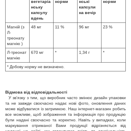
вегетаріа
норми
нські
норми
нську
капсули
капсулу
на вечір
вдень
Магній (з
48 мг
11 %
96 мг
23 %
Л-
треонату
магнію )
Л-треонат
670 мг
*
1,34 г
*
магнію
* Добову норму не визначено.
Відмова від відповідальності
У зв'язку з тим, що виробник часто змінює дизайн упаковки
та не завжди своєчасно надає нові фото, оновлення даних
може відбуватися із затримкою. Наш інтернет-магазин робить
все можливе, щоб зображення та інформація про продукцію
були надані своєчасно та коректно. Навіть у випадках, коли
маркування отриманої Вами продукції відрізняється від