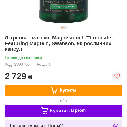
Л-треонат магнію, Magnesium L-Threonate -
Featuring Magtein, Swanson, 90 рослинних
капсул
Готово до відправки
Код: SWU700
Роздріб
2 729
₴
Купити
або
Купити з
Що таке купити з Пром?