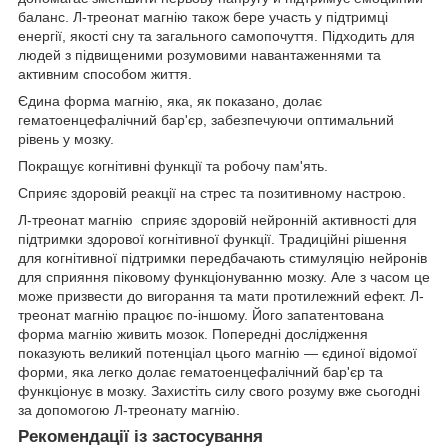
баланс. Л-треонат магнію також бере участь у підтримці
енергії, якості сну та загального самопочуття. Підходить для
людей з підвищеними розумовими навантаженнями та
активним способом життя.
Єдина форма магнію, яка, як показано, долає
гематоенцефалічний бар'єр, забезпечуючи оптимальний
рівень у мозку.
Покращує когнітивні функції та робочу пам'ять.
Сприяє здоровій реакції на стрес та позитивному настрою.
Л-треонат магнію сприяє здоровій нейронній активності для
підтримки здорової когнітивної функції. Традиційні рішення
для когнітивної підтримки передбачають стимуляцію нейронів
для сприяння піковому функціонуванню мозку. Але з часом це
може призвести до вигорання та мати протилежний ефект. Л-
треонат магнію працює по-іншому. Його запатентована
форма магнію живить мозок. Попередні дослідження
показують великий потенціал цього магнію — єдиної відомої
форми, яка легко долає гематоенцефалічний бар'єр та
функціонує в мозку. Захистіть силу свого розуму вже сьогодні
за допомогою Л-треонату магнію.
Рекомендації із застосування