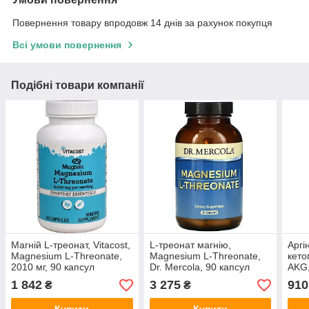
Повернення товару впродовж 14 днів за рахунок покупця
Всі умови повернення
Подібні товари компанії
Магній L-треонат, Vitacost,
L-треонат магнію,
Аргі
Magnesium L-Threonate,
Magnesium L-Threonate,
кето
2010 мг, 90 капсул
Dr. Mercola, 90 капсул
AKG,
капс
1 842
3 275
910
₴
₴