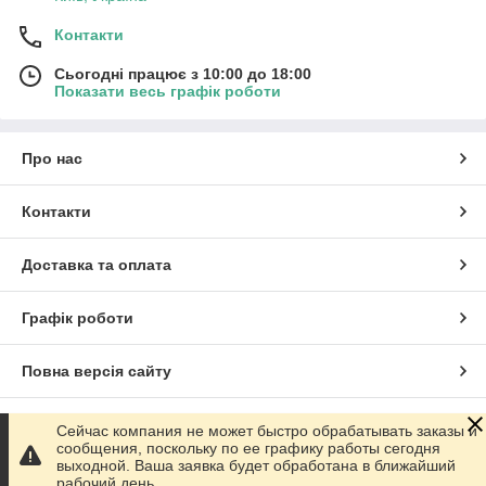
Контакти
Сьогодні працює з 10:00 до 18:00
Показати весь графік роботи
Про нас
Контакти
Доставка та оплата
Графік роботи
Повна версія сайту
Сайт створено на маркетплейсі
Prom.ua
Сейчас компания не может быстро обрабатывать заказы и
сообщения, поскольку по ее графику работы сегодня
выходной. Ваша заявка будет обработана в ближайший
Політика конфіденційності
рабочий день.