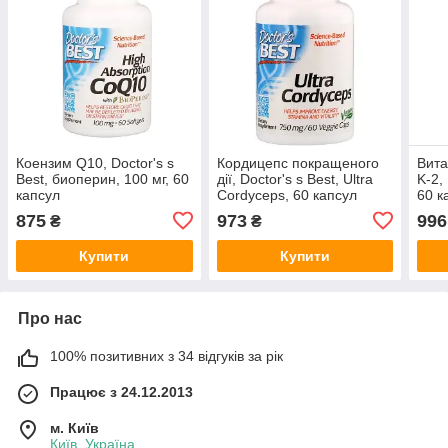
Коензим Q10, Doctor's s
Кордицепс покращеного
Вита
Best, биоперин, 100 мг, 60
дії, Doctor's s Best, Ultra
K-2,
капсул
Cordyceps, 60 капсул
60 к
875
973
996
₴
₴
Купити
Купити
Про нас
100% позитивних з 34 відгуків за рік
Працює з 24.12.2013
м. Київ
Київ, Україна