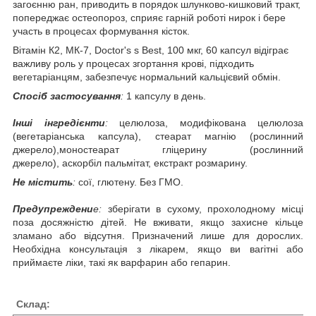
загоєнню ран, приводить в порядок шлунково-кишковий тракт,
попереджає остеопороз, сприяє гарній роботі нирок і бере
участь в процесах формування кісток.
Вітамін К2, МК-7, Doctor's s Best, 100 мкг, 60 капсул відіграє
важливу роль у процесах згортання крові, підходить
вегетаріанцям, забезпечує нормальний кальцієвий обмін.
Спосіб застосування
:
1 капсулу в день.
Інші інгредієнти
:
целюлоза
,
модифікована
целюлоза
(
вегетаріанська
капсула
)
,
стеарат магнію
(
рослинний
джерело
)
,
моностеарат гліцерину
(
рослинний
джерело
)
,
аскорбіл
пальмітат
, екстракт розмарину
.
Не містить
:
сої, глютену. Без ГМО.
Предупреждени
е:
зберігати в сухому, прохолодному місці
поза досяжністю дітей. Не вживати, якщо захисне кільце
зламано або відсутня. Призначений лише для дорослих.
Необхідна консультація з лікарем, якщо ви вагітні або
приймаєте ліки, такі як варфарин або гепарин.
Склад: