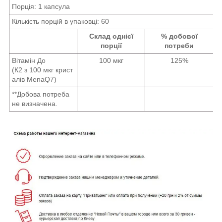
Порція:
1 капсула
Кількість порцій в упаковці: 60
Склад однієї
% добової
порції
потреби
Вітамін
До
100
мкг
125
%
(
К2
з
100
мкг
крист
алів
MenaQ7
)
**Добова потреба
не визначена
.