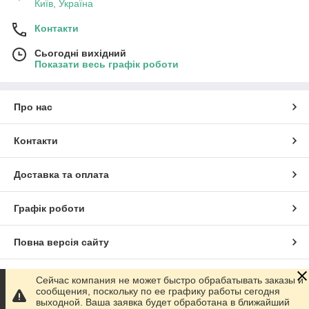
Київ, Україна
Контакти
Сьогодні вихідний
Показати весь графік роботи
Про нас
Контакти
Доставка та оплата
Графік роботи
Повна версія сайту
Сайт створено на маркетплейсі
Prom.ua
Сейчас компания не может быстро обрабатывать заказы и
сообщения, поскольку по ее графику работы сегодня
выходной. Ваша заявка будет обработана в ближайший