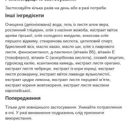
Застосовуйте кілька разів на день або в разі потреби.
Інші інгредієнти
Очищена (деіонізована) вода, гель із листя алое вера,
рослинний гліцерин, олія з насіння жожоба, екстракт квіток
арніки гірської, олія солодкого мигдалю, кокосова олія
першого віджиму, стеаринова кислота, цетиловий спирт,
бджолиний віск, масло какао, масло ши, олія з лаврового
листя, феноксиетанол, д-пантенол (вітамін B5), вітамін E
(токоферол), вітамін C (аскорбінова кислота), соєвий лецитин,
гідроксид калію, ксантанова камедь, екстракт листя орегано,
екстракт листя чебрецю, екстракт із кори кориці, екстракт
листя розмарину, екстракт квіток лаванди вузьколистої,
екстракт цедри лимона, екстракт листя перцевої м’яти,
екстракт кореня жовтокореня, екстракт листя маслини
європейської.
Попередження
Тільки для зовнішнього застосування. Уникайте потрапляння
в очі. У разі виникнення подразнень слід припинити
використання.