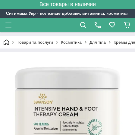
Все товары в наличии
Ситимама.Укр - полезные добавки, витамины, косметика, с
Товари та послуги
Косметика
Для тіла
Кремы для