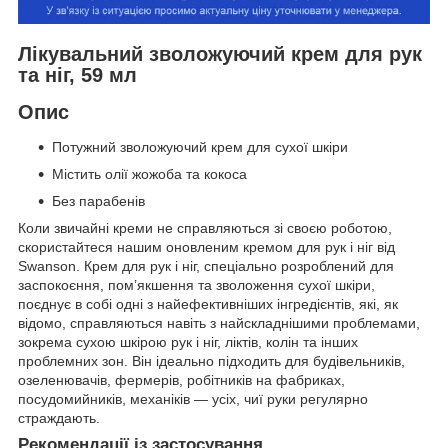
Лікувальний зволожуючий крем для рук
та ніг, 59 мл
Опис
Потужний зволожуючий крем для сухої шкіри
Містить олії жожоба та кокоса
Без парабенів
Коли звичайні креми не справляються зі своєю роботою,
скористайтеся нашим оновленим кремом для рук і ніг від
Swanson. Крем для рук і ніг, спеціально розроблений для
заспокоєння, пом’якшення та зволоження сухої шкіри,
поєднує в собі одні з найефективніших інгредієнтів, які, як
відомо, справляються навіть з найскладнішими проблемами,
зокрема сухою шкірою рук і ніг, ліктів, колін та інших
проблемних зон. Він ідеально підходить для будівельників,
озеленювачів, фермерів, робітників на фабриках,
посудомийників, механіків — усіх, чиї руки регулярно
страждають.
Рекомендації із застосування