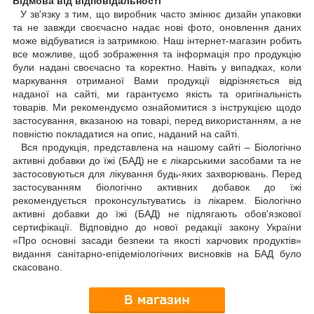
Відмова від відповідальності
У зв'язку з тим, що виробник часто змінює дизайн упаковки
та не завжди своєчасно надає нові фото, оновлення даних
може відбуватися із затримкою. Наш інтернет-магазин робить
все можливе, щоб зображення та інформація про продукцію
були надані своєчасно та коректно. Навіть у випадках, коли
маркування отриманої Вами продукції відрізняється від
наданої на сайті, ми гарантуємо якість та оригінальність
товарів. Ми рекомендуємо ознайомитися з інструкцією щодо
застосування, вказаною на товарі, перед використанням, а не
повністю покладатися на опис, наданий на сайті.
Вся продукція, представлена на нашому сайті – Біологічно
активні добавки до їжі (БАД) не є лікарськими засобами та не
застосовуються для лікування будь-яких захворювань. Перед
застосуванням біологічно активних добавок до їжі
рекомендується проконсультуватись із лікарем. Біологічно
активні добавки до їжі (БАД) не підлягають обов'язкової
сертифікації. Відповідно до нової редакції закону України
«Про основні засади безпеки та якості харчових продуктів»
видання санітарно-епідеміологічних висновків на БАД було
скасовано.