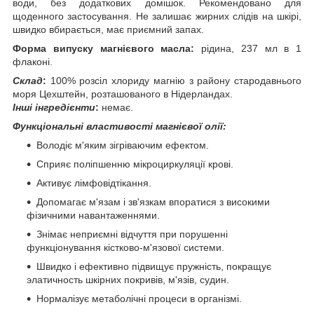
води, без додаткових домішок. Рекомендовано для
щоденного застосування. Не залишає жирних слідів на шкірі,
швидко вбирається, має приємний запах.
Форма випуску магнієвого масла:
рідина, 237 мл в 1
флаконі.
Склад
:
100% розсіл хлориду магнію з району стародавнього
моря Цехштейн, розташованого в Нідерландах.
Інші інгредієнти
:
немає.
Функціональні властивості магнієвої олії:
Володіє м'яким зігріваючим ефектом.
Сприяє поліпшенню мікроциркуляції крові.
Активує лімфовідтікання.
Допомагає м'язам і зв'язкам впоратися з високими
фізичними навантаженнями.
Знімає неприємні відчуття при порушенні
функціонування кістково-м'язової системи.
Швидко і ефективно підвищує пружність, покращує
элатичность шкірних покривів, м'язів, судин.
Нормалізує метаболічні процеси в організмі.