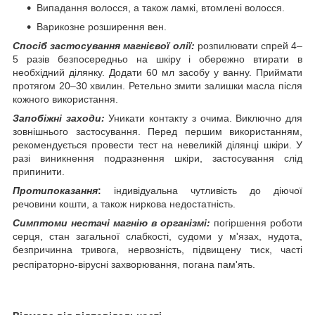
Випадання волосся, а також ламкі, втомлені волосся.
Варикозне розширення вен.
Спосіб застосування магнієвої олії:
розпилювати спрей 4
–
5 разів безпосередньо на шкіру і обережно втирати в
необхідний ділянку. Додати 60 мл засобу у ванну. Приймати
протягом 20
–
30 хвилин. Ретельно змити залишки масла після
кожного використання.
Запобіжні заходи:
Уникати контакту з очима. Виключно для
зовнішнього застосування. Перед першим використанням,
рекомендується провести тест на невеликій ділянці шкіри. У
разі виникнення подразнення шкіри, застосування слід
припинити.
Протипоказання
:
індивідуальна чутливість до діючої
речовини кошти, а також ниркова недостатність.
Симптоми нестачі магнію в організмі:
погіршення роботи
серця, стан загальної слабкості, судоми у м'язах, нудота,
безпричинна тривога, нервозність, підвищену тиск, часті
респіраторно-вірусні захворювання, погана пам'ять.