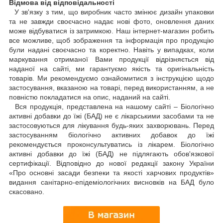
Відмова від відповідальності
У зв'язку з тим, що виробник часто змінює дизайн упаковки
та не завжди своєчасно надає нові фото, оновлення даних
може відбуватися із затримкою. Наш інтернет-магазин робить
все можливе, щоб зображення та інформація про продукцію
були надані своєчасно та коректно. Навіть у випадках, коли
маркування отриманої Вами продукції відрізняється від
наданої на сайті, ми гарантуємо якість та оригінальність
товарів. Ми рекомендуємо ознайомитися з інструкцією щодо
застосування, вказаною на товарі, перед використанням, а не
повністю покладатися на опис, наданий на сайті.
Вся продукція, представлена на нашому сайті – Біологічно
активні добавки до їжі (БАД) не є лікарськими засобами та не
застосовуються для лікування будь-яких захворювань. Перед
застосуванням біологічно активних добавок до їжі
рекомендується проконсультуватись із лікарем. Біологічно
активні добавки до їжі (БАД) не підлягають обов'язкової
сертифікації. Відповідно до нової редакції закону України
«Про основні засади безпеки та якості харчових продуктів»
видання санітарно-епідеміологічних висновків на БАД було
скасовано.