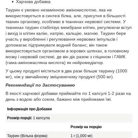
Харчова добавка
Таурин є умовно незамінною амінокислотою, яка не
використовується в синтезі білка, але, присутня в більшості
тканин організму, особливо в тканинах нервової системи. У
тканинах таурин стабілізує мембрани клітин, регулюючи вступ
і вихід із клітин калію, натрію, кальцію, магнію. Таурин бере
участь у виробленні і регулювання нервових імпульсів і
допомагає підтримувати водний баланс; він також
використовується організмом в зорових шляхах, в головному
мозку і нервовій системі, де він діє разом з гліцином і ГАМК
(гама-аміномасляна кислота) як нейромедіатор.
У цьому продукті міститься в два рази більше таурину (1000
мг), ніж у звичайному зміцнюючому продукті (500 мг).
Рекомендації по Застосуванню
В якості харчової добавки приймайте по 1 капсулі 1-2 рази на
день з водою або соком, бажано між прийомами їжі.
Інформація про Добавки
Розмір порції:
1 капсула
Розмір на порцію
Таурин (Вільна форма)
1 г (1,000 мг)