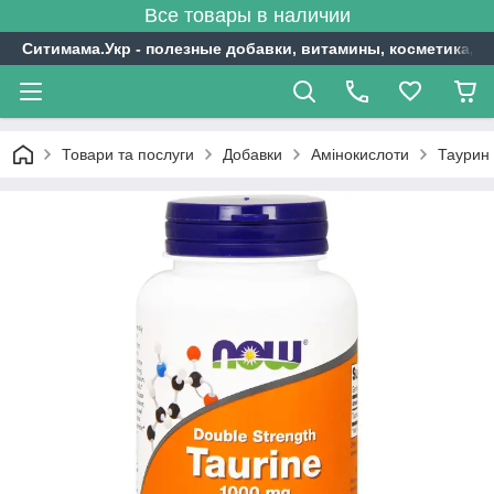
Все товары в наличии
Ситимама.Укр - полезные добавки, витамины, косметика, с
Товари та послуги
Добавки
Амінокислоти
Таурин 