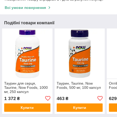
Всі умови повернення
Подібні товари компанії
Таурин для серця,
Таурин, Taurine, Now
Опті
Taurine, Now Foods, 1000
Foods, 500 мг, 100 капсул
Food
мг, 250 капсул
1 372
463
629
₴
₴
Купити
Купити