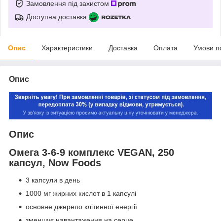
Замовлення під захистом
Доступна доставка
Опис
Характеристики
Доставка
Оплата
Умови п
Опис
Опис
Омега 3-6-9 комплекс VEGAN, 250
капсул, Now Foods
3 капсули в день
1000 мг жирних кислот в 1 капсулі
основне джерело клітинної енергії
зменшує навантаження на серце