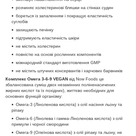
розчиняє холестеринові бляшки на стінках судин
бореться із запаленням і покращує еластичність
суглобів
захищають печінку
підтримують еластичність шкіри
не містить холестерин
повністю на основі рослинних компонентів
міжнародний стандарт виготовлення GMP
не містить штучних консервантів і харчових барвників
Комплекс Омега 3-6-9 VEGAN
від Now Foods це
збалансована суміш двох незамінних поліненасичених
жирних кислот та їх похідних), життєво необхідних для
основних функцій організму:
Омега-3 (Ліноленова кислота) з олії насіння льону та
ріпаку
Омега-6 (Лінолева і гамма-Ліноленова кислота) з олії
примули і чорної смородини
Омега-9 (Олеїнова кислота) з олії ріпаку та льону, не