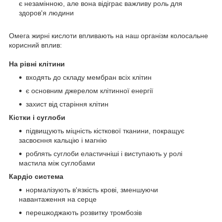
є незамінною, але вона відіграє важливу роль для
здоров'я людини
Омега жирні кислоти впливають на наш організм колосальне
корисний вплив:
На рівні клітини
входять до складу мембран всіх клітин
є основним джерелом клітинної енергії
захист від старіння клітин
Кістки і суглоби
підвищують міцність кісткової тканини, покращує
засвоєння кальцію і магнію
роблять суглоби еластичніші і виступають у ролі
мастила між суглобами
Кардіо система
нормалізують в'язкість крові, зменшуючи
навантаження на серце
перешкоджають розвитку тромбозів