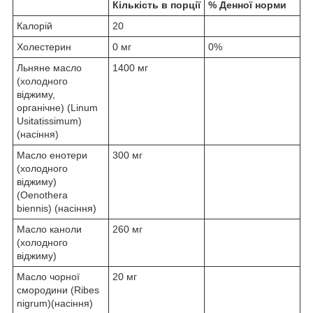
Кількість в порції
% Денної норми
Калорій
20
Холестерин
0 мг
0%
Льняне масло
1400 мг
(холодного
віджиму,
органічне) (Linum
Usitatissimum)
(насіння)
Масло енотери
300 мг
(холодного
віджиму)
(Oenothera
biennis) (насіння)
Масло каноли
260 мг
(холодного
віджиму)
Масло чорної
20 мг
смородини (Ribes
nigrum)(насіння)