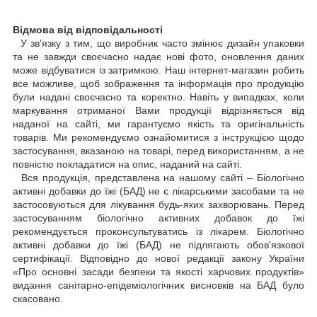
Відмова від відповідальності
У зв'язку з тим, що виробник часто змінює дизайн упаковки
та не завжди своєчасно надає нові фото, оновлення даних
може відбуватися із затримкою. Наш інтернет-магазин робить
все можливе, щоб зображення та інформація про продукцію
були надані своєчасно та коректно. Навіть у випадках, коли
маркування отриманої Вами продукції відрізняється від
наданої на сайті, ми гарантуємо якість та оригінальність
товарів. Ми рекомендуємо ознайомитися з інструкцією щодо
застосування, вказаною на товарі, перед використанням, а не
повністю покладатися на опис, наданий на сайті.
Вся продукція, представлена на нашому сайті – Біологічно
активні добавки до їжі (БАД) не є лікарськими засобами та не
застосовуються для лікування будь-яких захворювань. Перед
застосуванням біологічно активних добавок до їжі
рекомендується проконсультуватись із лікарем. Біологічно
активні добавки до їжі (БАД) не підлягають обов'язкової
сертифікації. Відповідно до нової редакції закону України
«Про основні засади безпеки та якості харчових продуктів»
видання санітарно-епідеміологічних висновків на БАД було
скасовано.