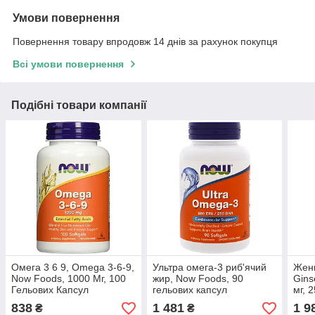
Умови повернення
Повернення товару впродовж 14 днів за рахунок покупця
Всі умови повернення
Подібні товари компанії
Омега 3 6 9, Omega 3-6-9,
Ультра омега-3 риб'ячий
Жен
Now Foods, 1000 Мг, 100
жир, Now Foods, 90
Gins
Гельових Капсул
гельових капсул
мг, 
838
1 481
1 9
₴
₴