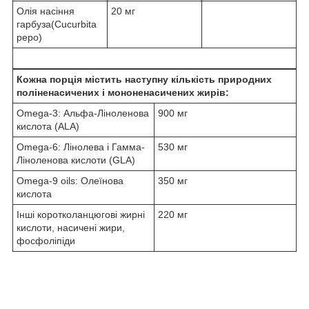
Олія насіння
20 мг
гарбуза(Cucurbita
pepo)
Кожна порція містить наступну кількість природних
поліненасичених і мононенасичених жирів:
Omega-3: Альфа-Ліноленова
900 мг
кислота (ALA)
Omega-6: Лінолева і Гамма-
530 мг
Ліноленова кислоти (GLA)
Omega-9 oils: Олеїнова
350 мг
кислота
Інші коротколанцюгові жирні
220 мг
кислоти, насичені жири,
фосфоліпіди