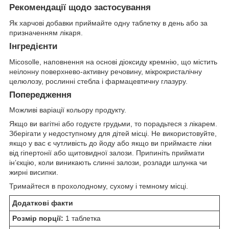
Рекомендації щодо застосування
Як харчові добавки приймайте одну таблетку в день або за
призначенням лікаря.
Інгредієнти
Micosolle, наповнення на основі діоксиду кремнію, що містить
неілонну поверхнево-активну речовину, мікрокристалічну
целюлозу, рослинні стебла і фармацевтичну глазуру.
Попередження
Можливі варіації кольору продукту.
Якщо ви вагітні або годуєте грудьми, то порадьтеся з лікарем.
Зберігати у недоступному для дітей місці. Не використовуйте,
якщо у вас є чутливість до йоду або якщо ви приймаєте ліки
від гіпертонії або щитовидної залози. Припиніть приймати
ін’єкцію, коли виникають слинні залози, розлади шлунка чи
жирні висипки.
Тримайтеся в прохолодному, сухому і темному місці.
Додаткові факти
Розмір порції:
1 таблетка