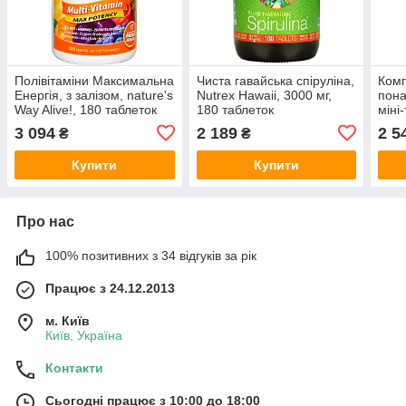
Полівітаміни Максимальна
Чиста гавайська спіруліна,
Комп
Енергія, з залізом, nature's
Nutrex Hawaii, 3000 мг,
пона
Way Alive!, 180 таблеток
180 таблеток
міні
Ligh
3 094
2 189
2 5
₴
₴
Купити
Купити
Про нас
100% позитивних з 34 відгуків за рік
Працює з 24.12.2013
м. Київ
Київ, Україна
Контакти
Сьогодні працює з 10:00 до 18:00