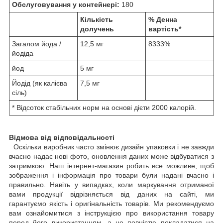
Обслуговування у контейнері:
180
Кількість
% Денна
долучень
вартість*
Загалом йода /
12,5 мг
8333%
йодіда
йод
5 мг
Йодід (як калієва
7,5 мг
сіль)
* Відсоток стабільних норм на основі дієти 2000 калорій.
Відмова від відповідальності
Оскільки виробник часто змінює дизайн упаковки і не завжди
вчасно надає нові фото, оновлення даних може відбуватися з
затримкою. Наш інтернет-магазин робить все можливе, щоб
зображення і інформація про товари були надані вчасно і
правильно. Навіть у випадках, коли маркування отриманої
вами продукції відрізняється від даних на сайті, ми
гарантуємо якість і оригінальність товарів. Ми рекомендуємо
вам ознайомитися з інструкцією про використання товару
перед його використанням, а не повністю покладатися на